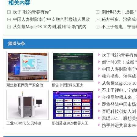
相关内容
欢子“我的青春有你”
倒计时3天！成都
中国人寿财险南宁中支联合那楼镇人民政
秘方书多、治癌成
府
从荣耀MagicOS 10内测,看到“听劝”的内
值
不止于锂电，宁德
版
频道头条
欢子“我的青春有你
倒计时3天！成都
中国人寿财险南宁
秘方书多、治癌成
从荣耀MagicOS 
聚焦物联网资产安全治
预告 | 绿盟科技五大
不止于锂电，宁德
金投网智领未来，
即将登陆中国市场
赛吧科技创始人刘
温暖2021，联想
工业4.0时代 艾贝特激
影创受邀2020世界人工
携手并进共襄未来