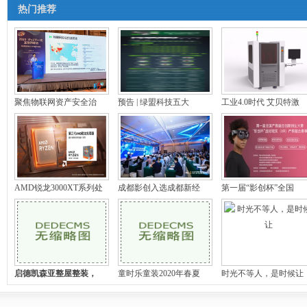
热门推荐
聚焦物联网资产安全治
预告 | 绿盟科技五大
工业4.0时代 艾贝特激
AMD锐龙3000XT系列处
成都影创入选成都新经
第一届“影创杯”全国
启德凯森亚整屋整装，
童时乐童装2020年春夏
时光不等人，是时候让