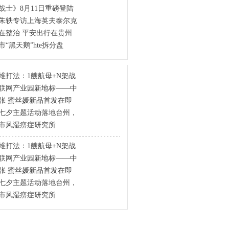
战士》8月11日重磅登陆
朱轶专访上海英夫泰尔克
在整治 平安出行在贵州
“黑天鹅”hte拆分盘
维打法：1艘航母+N架战
联网产业园新地标——中
张 蜜丝媛新品首发在即
七夕主题活动落地台州，
市风湿痹症研究所
维打法：1艘航母+N架战
联网产业园新地标——中
张 蜜丝媛新品首发在即
七夕主题活动落地台州，
市风湿痹症研究所