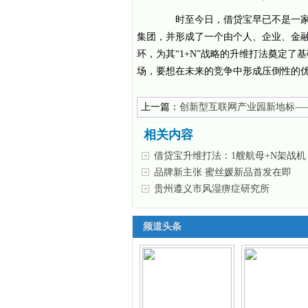
时至今日，借贷宝早已不是一家传
集团，并形成了一个由个人、企业、金
环，为其“1+N”战略的升维打法奠定
场，要想在未来的竞争中形成压倒性的
上一篇：
创新型互联网产业园新地标—
金嘉创新港，诚意招商中
相关内容
借贷宝升维打法：1艘航母+N架战机
品牌新主张 蜜丝媛新品首发在即
贵州遵义市风湿痹症研究所
频道头条