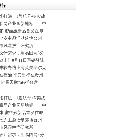
排行
维打法：1艘航母+N架战
联网产业园新地标——中
张 蜜丝媛新品首发在即
七夕主题活动落地台州，
市风湿痹症研究所
设计需求，用易图网3分
战士》8月11日重磅登陆
朱轶专访上海英夫泰尔克
在整治 平安出行在贵州
“黑天鹅”hte拆分盘
维打法：1艘航母+N架战
联网产业园新地标——中
张 蜜丝媛新品首发在即
七夕主题活动落地台州，
市风湿痹症研究所
设计需求，用易图网3分