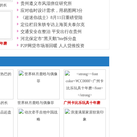
贵州遵义市风湿痹症研究所
的长
应对临时设计需求，用易图网3分
《超迷你战士》8月11日重磅登陆
定位栏目朱轶专访上海英夫泰尔克
交通安全在整治 平安出行在贵州
河北保定市“黑天鹅”hte拆分盘
年磨
P2P网贷市场渐回暖 人人贷推投资
巴的长
世界杯月鹿晗与偶像菲
广州卡比乐玩具十年磨