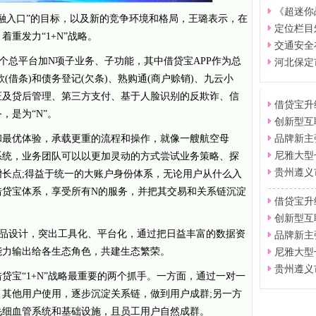
《超迷你
入口”的目标，以及新的竞争环境和格局，王璐表示，在
定位栏目
重发力“1+N”战略。
交通安全
个总平台加N项子业务、子功能，其中借贷宝APP作为总
河北保定市
款(借条)和债务登记(欠条)、熟购通(商户赊销)、九云小
证及贷后管理、第三方支付、基于人脸识别的反欺诈、信
借贷宝升
，是为“N”。
创新型互
最优体验，承载更重的流程和操作，就像一艘航空母
品牌新主
尼雅大型
系统，业务团队可以以更加灵动的方式尝试业务策略、探
贵州遵义
长点;得益于统一的大账户身份体系，无论用户从什么入
借贷宝体系，享受所有N的服务，并把其交易和关系链沉淀
借贷宝升
创新型互
产品设计，突出工具化、平台化，通过把日益丰富的数据资
品牌新主
能力输出给各生态角色，共建生态繁荣。
尼雅大型
贵州遵义
宝“1+N”战略最重要的两个抓手。一方面，通过一对一
其他用户使用，逐步沉淀关系链，做到用户成群;另一方
毛细血管系统和基础设施，且员工用户自然成群。