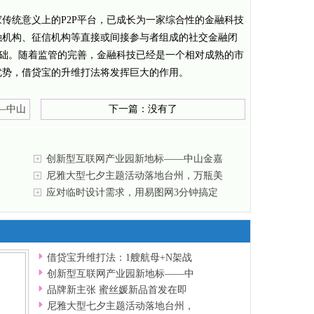
统意义上的P2P平台，已成长为一家综合性的金融科技
融机构、征信机构等直接或间接参与者组成的社交金融闭
了基础。随着监管的完善，金融科技已经是一个相对成熟的市
优势，借贷宝的升维打法将发挥巨大的作用。
—中山
下一篇：没有了
创新型互联网产业园新地标——中山金嘉
创
尼雅大型七夕主题活动落地台州，万瓶美
酒
应对临时设计需求，用易图网3分钟搞定
借贷宝升维打法：1艘航母+N架战
创新型互联网产业园新地标——中
品牌新主张 蜜丝媛新品首发在即
尼雅大型七夕主题活动落地台州，