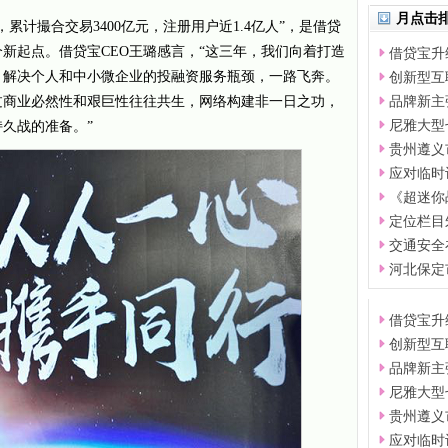
月点击
计撮合交易3400亿元，注册用户近1.4亿人”，是借贷
新起点。借贷宝CEO王璐感言，“这三年，我们向着打造
借贷宝升
，解决个人和中小微企业的投融资服务瓶颈，一路飞奔。
创新型互
过商业必然性和艰巨性往往共生，网络构建非一日之功，
品牌新主
尼雅大型
久战的准备。”
贵州遵义
应对临时
《超迷你
定位栏目
交通安全
河北保定市
借贷宝升
创新型互
品牌新主
尼雅大型
贵州遵义
应对临时