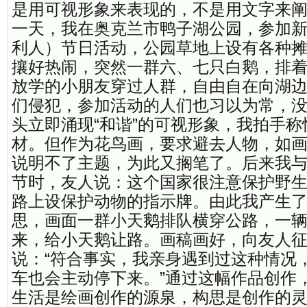
是用可视形象来表现的，不是用文字来阐述
一天，我在奥克兰市鸭子湖公园，参加
利人）节日活动，公园草地上设有各种
攘好热闹，突然一群六、七只白鹅，排
放学的小朋友穿过人群，自由自在向湖
们侵犯，参加活动的人们也习以为常，
头立即涌现“和谐”的可视形象，我拍手
材。但作为花鸟画，要求避去人物，如
说明不了主题，为此又搁笔了。后来我
节时，友人说：这个国家很注意保护野
路上设保护动物的指示牌。由此我产生
思，画面一群小天鹅排队横穿公路，一
来，给小天鹅让路。画稿画好，向友人
说：“符合事实，我亲身遇到过这种情况
车也会主动停下来。”通过这幅作品创作
生活是绘画创作的源泉，构思是创作的