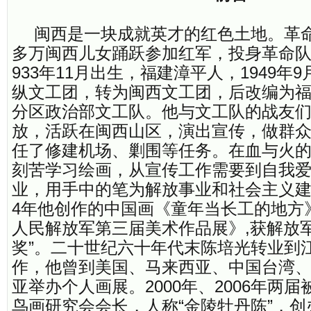
闽西是一块成就英才的红色土地。革
多万闽西儿女踊跃参加红军，投身革命队
933年11月出生，福建漳平人，1949年
纵文工团，转为闽西文工团，后改编为
分区政治部文工队。他与文工队的战友
放，活跃在闽西山区，演出宣传，做群
任了修建机场、剿围等任务。在血与火
刻苦学习绘画，从宣传工作需要到自我
业，用手中的笔为解放事业和社会主义建
4年他创作的中国画《童年当长工的地方
人民解放军第三届美术作品展》,获解放
奖”。二十世纪六十年代末陈培光转业到
作，他曾到美国、马来西亚、中国台湾
亚举办个人画展。2000年、2006年两
鸟画研究会会长，人称“金陵牡丹陈”，