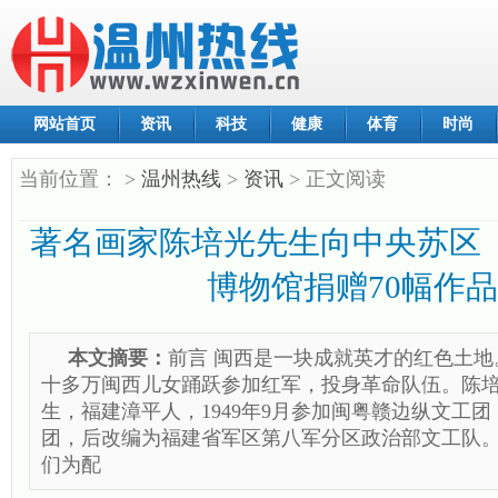
网站首页
资讯
科技
健康
体育
时尚
当前位置：
>
温州热线
>
资讯
> 正文阅读
著名画家陈培光先生向中央苏区
博物馆捐赠70幅作品
本文摘要：
前言 闽西是一块成就英才的红色土
十多万闽西儿女踊跃参加红军，投身革命队伍。陈培光，
生，福建漳平人，1949年9月参加闽粤赣边纵文工
团，后改编为福建省军区第八军分区政治部文工队
们为配