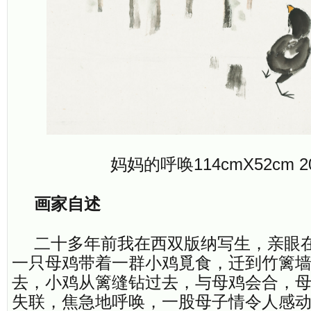
妈妈的呼唤114cmX52cm 2
画家自述
二十多年前我在西双版纳写生，亲眼
一只母鸡带着一群小鸡覓食，迁到竹篱
去，小鸡从篱缝钻过去，与母鸡会合，
失联，焦急地呼唤，一股母子情令人感