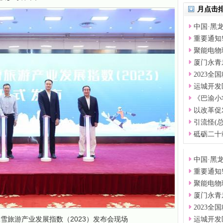
月点击
中国·黑
重要通知
聚能电物
厦门永青
2023全
运城开发
《巴渝小
以改革促
引流怪(总裁
砥砺二十
中国·黑
重要通知
聚能电物
厦门永青
2023全
雪旅游产业发展指数（2023）发布会现场
运城开发