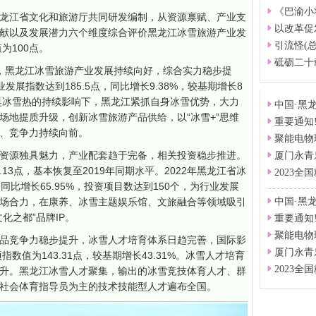
《巴渝小
龙江省文化和旅游厅共同研发编制，从资源禀赋、产业支
以改革促
献以及发展潜力六个维度综合评价黑龙江冰雪旅游产业发
引流怪(总裁
为100点。
砥砺二十
2年，黑龙江冰雪旅游产业发展持续向好，综合实力稳步提
发展指数达到185.5点，同比增长9.38%，较基期增长8
冬奥冰雪热的持续影响下，黑龙江紧抓自身冰雪优势，大力
中国·黑
场地提质升级，创新冰雪旅游产品供给，以“冰雪+”思维
重要通知
、竞争力持续向前。
聚能电物
资源独具魅力，产业配套趋于完备，相关投资稳步推进。
厦门永青
.13点，基本恢复至2019年同期水平。2022年黑龙江省冰
2023全
，同比增长65.95%，投资项目数达到150个，为行业发展
场合力，在康养、冰雪主题娱乐馆、文旅融合等领域吸引
中国·黑
化之都”品牌IP。
重要通知
聚能电物
品竞争力稳步提升，冰雪人才培育体系日趋完善，国际影
厦门永青
指数值为143.31点，较基期增长43.31%。冰雪人才培育
2023全
升。黑龙江冰雪人才聚集，输出的冰雪竞技体育人才、群
社会体育指导员为主的技术技能型人才遍布全国。